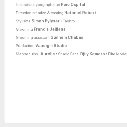
Illustration typographique
Peio Ospital
Direction créative & casting
Nataniel Robert
Stylisme
Simon Pylyser
• Fabbro
Grooming
Francis Jaillans
Grooming assistant
Guilhem Chabas
Production
Vaadigm Studio
Mannequins :
Aurélie
• Studio Paris,
Djily Kamara
• Elite Mode