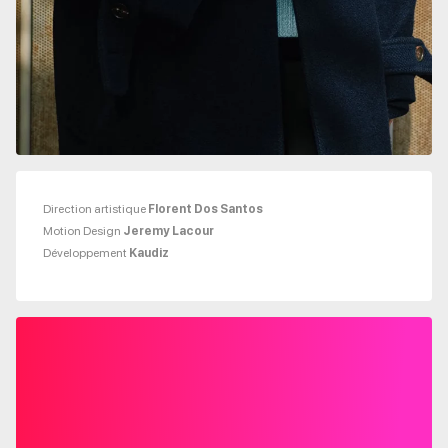
Direction artistique
Florent Dos Santos
Motion Design
Jeremy Lacour
Développement
Kaudiz