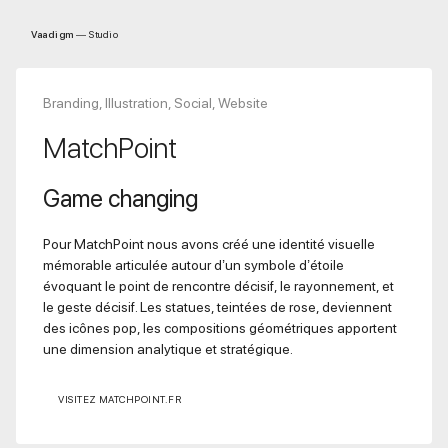
Aller
au
Vaadigm
— Studio
contenu
Branding, Illustration, Social, Website
MatchPoint
Game changing
Pour MatchPoint nous avons créé une identité visuelle
mémorable articulée autour d’un symbole d’étoile
évoquant le point de rencontre décisif, le rayonnement, et
le geste décisif. Les statues, teintées de rose, deviennent
des icônes pop, les compositions géométriques apportent
une dimension analytique et stratégique.
VISITEZ MATCHPOINT.FR